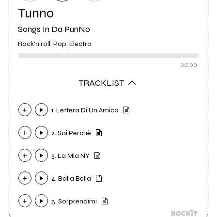
Tunno
Songs In Da PunNo
Rock'n'roll, Pop, Electro
00:00
TRACKLIST
1. Lettera Di Un Amico
2. Sai Perchè
3. La Mia NY
4. Balla Bella
5. Sorprendimi