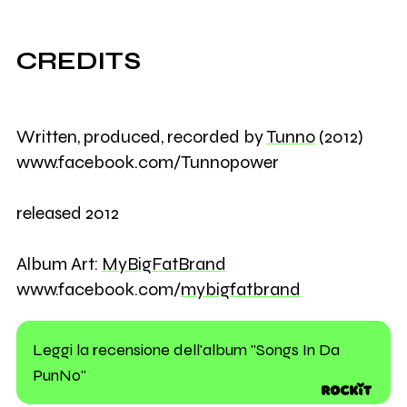
CREDITS
Written, produced, recorded by
Tunno
(2012)
www.facebook.com/Tunnopower
released 2012
Album Art:
MyBigFatBrand
www.facebook.com/
mybigfatbrand
Leggi la recensione dell'album "Songs In Da
PunNo"