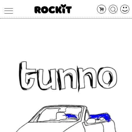
MAGAZINE
DATABASE
ARTICOLI
CONCERTI
ARTISTI
SHOP
RADIO