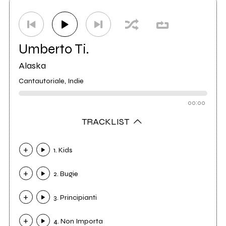
Etichetta
New Model Label
4
Distributore
Believe Digital
16
Umberto Ti.
Alaska
Cantautoriale, Indie
00:00
TRACKLIST
1. Kids
2. Bugie
3. Principianti
4. Non Importa