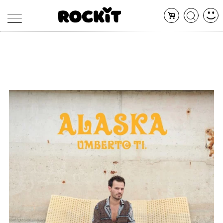
MAGAZINE
DATABASE
ARTICOLI
CONCERTI
ARTISTI
SHOP
RADIO