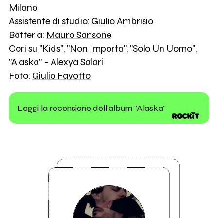
Milano
Assistente di studio:
Giulio Ambrisio
Batteria:
Mauro Sansone
Cori su "Kids", "Non Importa", "Solo Un Uomo",
"Alaska" -
Alexya Salari
Foto:
Giulio Favotto
Leggi la recensione dell'album "Alaska"