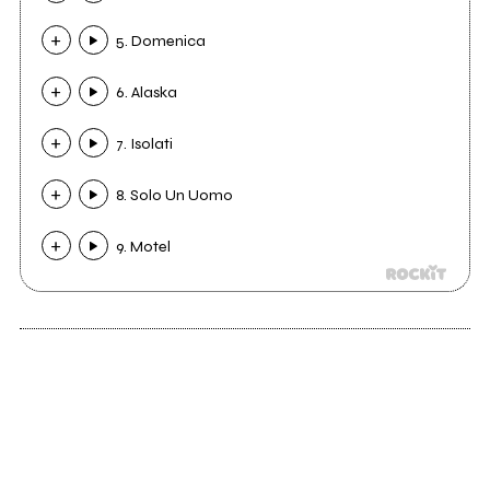
5. Domenica
6. Alaska
7. Isolati
8. Solo Un Uomo
9. Motel