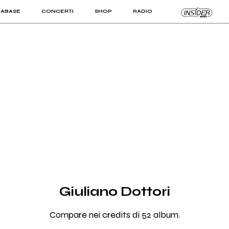
TABASE
CONCERTI
SHOP
RADIO
KIT PRO
ISTI
VIZI
Giuliano Dottori
Compare nei credits di 52 album.