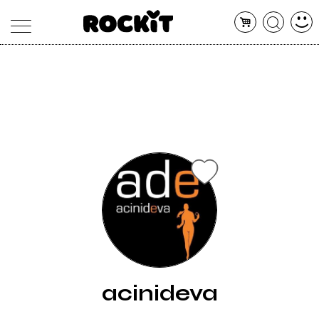
MAGAZINE
DATABASE
ARTICOLI
CONCERTI
ARTISTI
SHOP
RADIO
acinideva