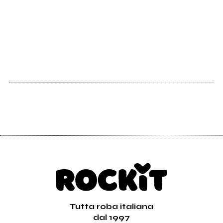
Il Bollettino di
venerdì 19
febbraio
Tutta roba italiana
dal 1997