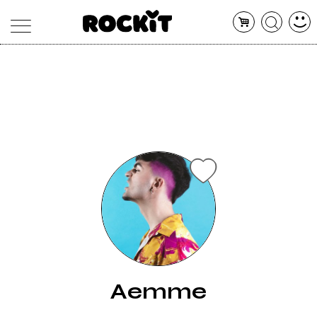
MAGAZINE
DATABASE
ARTICOLI
CONCERTI
ARTISTI
SHOP
RADIO
Aemme