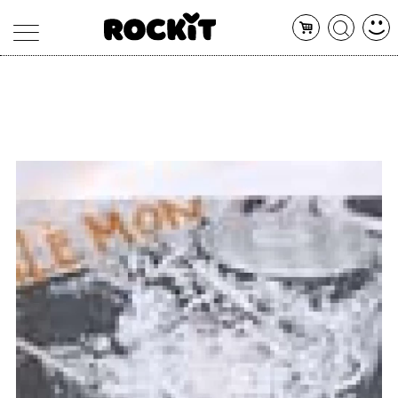
MAGAZINE
DATABASE
ARTICOLI
CONCERTI
ARTISTI
SHOP
RADIO