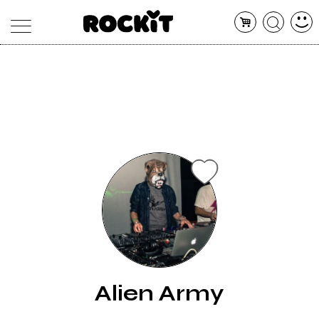
MAGAZINE
DATABASE
ARTICOLI
CONCERTI
ARTISTI
SHOP
RADIO
Alien Army