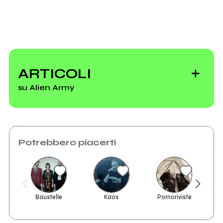
ARTICOLI
su Alien Army
Potrebbero piacerti
Il Bollettino di
venerdì 2 luglio
Baustelle
Kaos
Pornoriviste