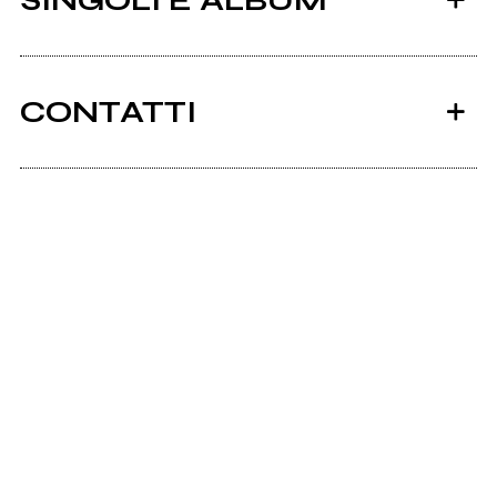
SINGOLI E ALBUM
CONTATTI
Instagram
Facebook
2021
2015
Orgasmi meccanici
The difference
(ristampa)
Ancora nessun utente amministra questa pagina,
puoi farlo tu.
Richiedi la gestione