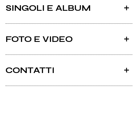
SINGOLI E ALBUM
FOTO E VIDEO
CONTATTI
2015
Facebook
Chrysalis
Youtube
The Living Proof [Official Lyric Video]