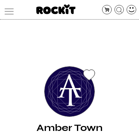
MAGAZINE
DATABASE
ARTICOLI
CONCERTI
ARTISTI
SHOP
RADIO
Amber Town