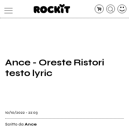
MAGAZINE
DATABASE
ARTICOLI
CONCERTI
ARTISTI
SHOP
Ance - Oreste Ristori
RADIO
testo lyric
10/10/2022 - 22:03
Scritto da
Ance