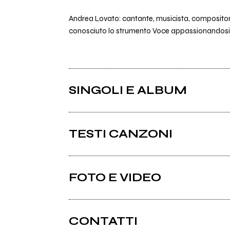
Andrea Lovato: cantante, musicista, compositore, 
conosciuto lo strumento Voce appassionandosi ad 
SINGOLI E ALBUM
TESTI CANZONI
Ci sono 13 testi di canzoni di Andrea Lovato.
FOTO E VIDEO
CONTATTI