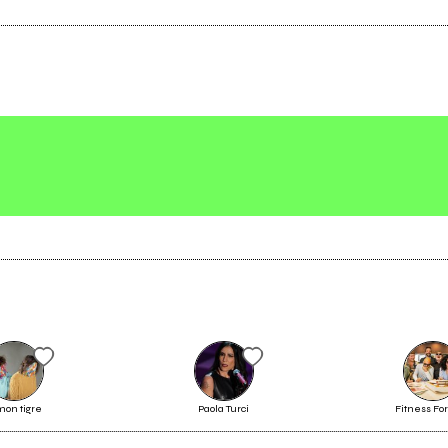
omb
Studio
Vedi tutti
Scrivi all'utente che amministra la pagina.
mon tigre
Paola Turci
Fitness Fo