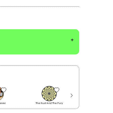
Live
rever
The Rust And The Fury
Rancore