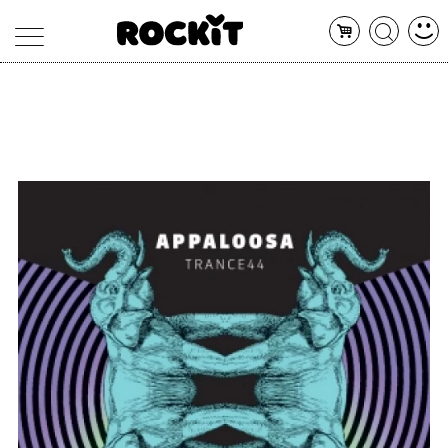
MAGAZINE
DATABASE
ARTICOLI
CONCERTI
ARTISTI
SHOP
RADIO