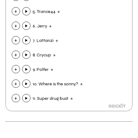
5. Trance44
6. Jerry
7. Lattanzi
8. Crycup
9. Polfer
10. Where is the sonny?
11. Super drug bust