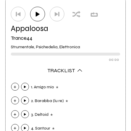
Distributore
Audioglobe
25
Appaloosa
Trance44
Strumentale, Psichedelia, Elettronica
00:00
TRACKLIST
1. Amigo mio
2. Barabba (lu re)
3. Deltoid
4. Santour