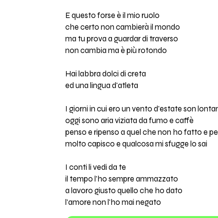
E questo forse è il mio ruolo
che certo non cambierà il mondo
ma tu prova a guardar di traverso
non cambia ma è più rotondo
Hai labbra dolci di creta
ed una lingua d'atleta
I giorni in cui ero un vento d'estate son lonta
oggi sono aria viziata da fumo e caffè
penso e ripenso a quel che non ho fatto e p
molto capisco e qualcosa mi sfugge lo sai
I conti li vedi da te
il tempo l'ho sempre ammazzato
a lavoro giusto quello che ho dato
l'amore non l'ho mai negato