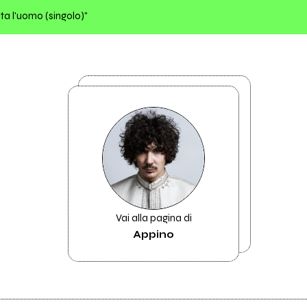
ita l'uomo (singolo)"
Vai alla pagina di
Appino