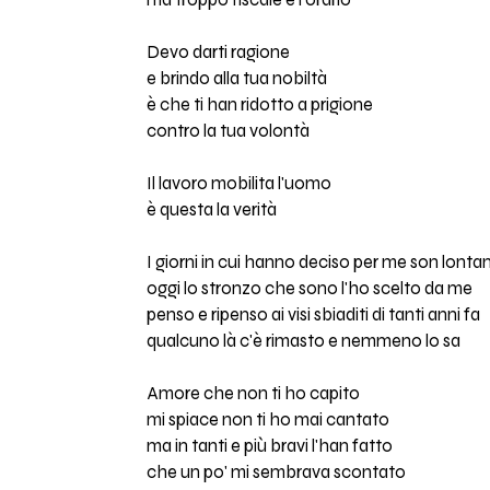
Devo darti ragione
e brindo alla tua nobiltà
è che ti han ridotto a prigione
contro la tua volontà
Il lavoro mobilita l'uomo
è questa la verità
I giorni in cui hanno deciso per me son lonta
oggi lo stronzo che sono l'ho scelto da me
penso e ripenso ai visi sbiaditi di tanti anni fa
qualcuno là c'è rimasto e nemmeno lo sa
Amore che non ti ho capito
mi spiace non ti ho mai cantato
ma in tanti e più bravi l'han fatto
che un po' mi sembrava scontato