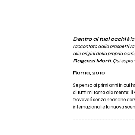
Dentro ai tuoi occhi
è la
raccontato dalla prospettiva 
alle origini della propria car
Ragazzi Morti
. Qui sopra 
Roma, 2010
Se penso ai primi anni in cui 
di tutti mi torna alla mente:
i
trovava lì senza neanche darsi
internazionali e la nuova scen