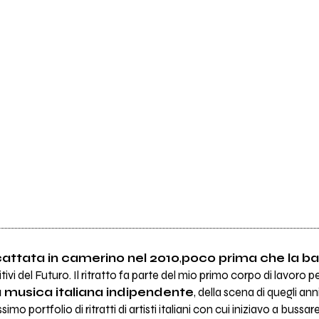
attata in camerino nel 2010
,
poco prima che la ban
itivi del Futuro. Il ritratto fa parte del mio primo corpo di lavoro p
musica italiana indipendente
, della scena di quegli an
imo portfolio di ritratti di artisti italiani con cui iniziavo a buss