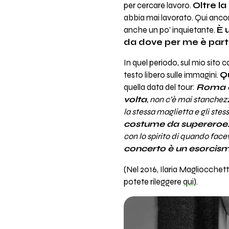
per cercare lavoro.
Oltre l
abbia mai lavorato. Qui ancor
anche un po' inquietante.
È 
da dove per me è parti
In quel periodo, sul mio sito 
testo libero sulle immagini.
Q
quella data del tour:
Roma è 
volta
, non c’è mai stanchezz
la stessa maglietta e gli stes
costume da supereroe
con lo spirito di quando fac
concerto è un esorcism
(Nel 2016, Ilaria Magliocchet
potete rileggere
qui
).