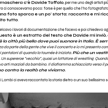
a maschera c’è Davide Toffolo
, per me uno degli artisti pi
a ci conoscevamo poco: forse è per quello che l’ho fotografato d
una foto sporca e un po' storta: racconta e mi ric
to tutto
.
caricavo i lavori di documentazione che facevo e poi chiedevo agli a
uesto è un estratto del testo che Davide mi inviò
,
la città più bella dove puoi suonare in Italia. È 
a da parte della gente che vive il concerto e io mi presento con 
si pantaloni di quando la tournée è iniziata.
Più che un vesti
.
Un supereroe “vecchio”, quasi un lottatore di wrestling. Quando 
evo arti marziali da bambino. Il diaframma schiacciato verso il
o contro la realtà che viviamo
.
ti Lombi ci aveva raccontato la storia dietro a un suo bellissimo 