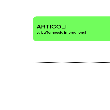
ARTICOLI
su La Tempesta International
2022
2021
The Sleeping Tree
Sac
Timeline
Latte