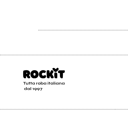
Il sogno di una sincronizzazione
lunga un secolo
Tutta roba italiana
dal 1997