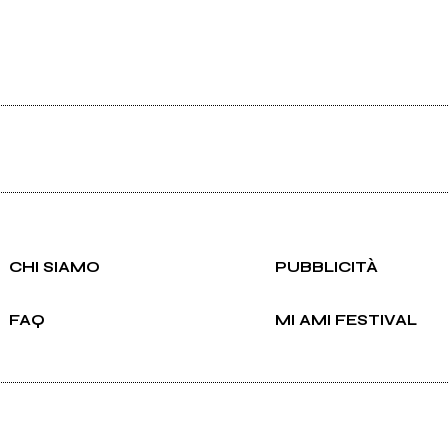
Ilaria Magliocchetti Lombi meets
Davide Toffolo
CHI SIAMO
PUBBLICITÀ
FAQ
MI AMI FESTIVAL