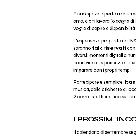
È uno spazio aperto a chi cre
ama, a chi lavora (o sogna di 
voglia di capire e disponibilit
L’esperienza proposta da INSI
saranno
talk riservati
con 
diversi; momenti digitali a nu
condividere esperienze e cost
imparare con i propri tempi.
Partecipare è semplice:
bast
musica, dalle etichette ai local
Zoom e si ottiene accesso imm
I PROSSIMI INC
Il calendario di settembre se