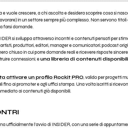
a e vuole crescere, a chi ascolta e desidera scoprire cosa si nas
lavorare) in un settore sempre più complesso. Non servono titoli o
à a farsi domande.
DER si sviluppa attraverso incontri e contenuti pensati per stim
artisti, produttori, editori, manager e comunicatori; podcast orig
mero chiuso in cui porre domande reali e ricevere risposte sincer
ruire connessioni; e
una libreria di contenuti disponib
a attivare un profilo Rockit PRO
, valido per progetti mus
i fino ai promoter e agli uffici stampa. Una volta iscritti si ricevono
ediato ai contenuti già disponibili.
ONTRI
gna ufficialmente l’avvio di INSIDER, con una serie di appuntament