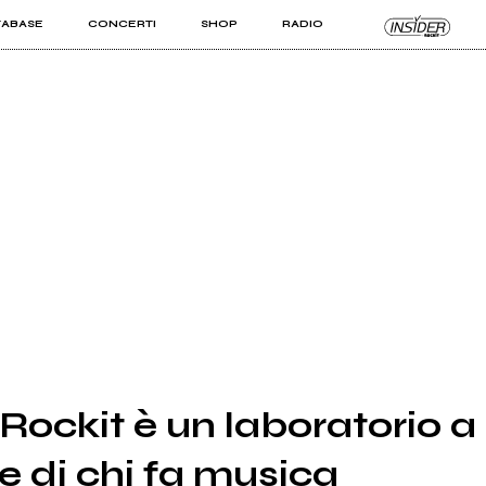
TABASE
CONCERTI
SHOP
RADIO
KIT PRO
ISTI
VIZI
Rockit è un laboratorio a
e di chi fa musica