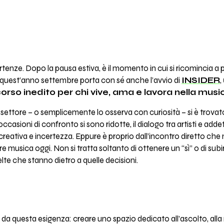
rtenze. Dopo la pausa estiva, è il momento in cui si ricomincia a 
E quest’anno settembre porta con sé anche l’avvio di
INSIDER
,
rcorso inedito per chi vive, ama e lavora nella musi
l settore – o semplicemente lo osserva con curiosità – si è trovat
ioni di confronto si sono ridotte, il dialogo tra artisti e addetti
 creativa e incertezza. Eppure è proprio dall’incontro diretto c
re musica oggi. Non si tratta soltanto di ottenere un “sì” o di subir
elte che stanno dietro a quelle decisioni.
questa esigenza: creare uno spazio dedicato all’ascolto, alla r