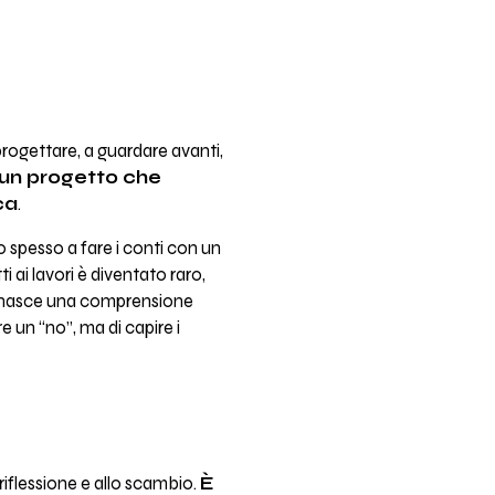
progettare, a guardare avanti,
un progetto che
ca
.
o spesso a fare i conti con un
 ai lavori è diventato raro,
he nasce una comprensione
e un “no”, ma di capire i
iflessione e allo scambio.
È