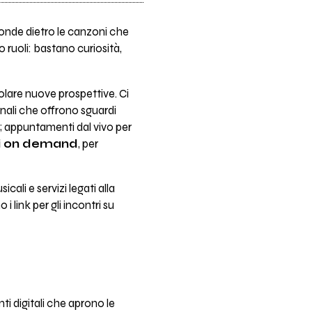
conde dietro le canzoni che
 ruoli: bastano curiosità,
olare nuove prospettive. Ci
inali che offrono sguardi
e; appuntamenti dal vivo per
ili on demand
, per
icali e servizi legati alla
 i link per gli incontri su
i digitali che aprono le