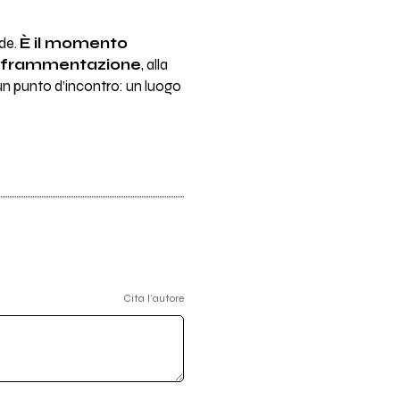
ade.
È il momento
la frammentazione
, alla
 un punto d’incontro: un luogo
Cita l'autore