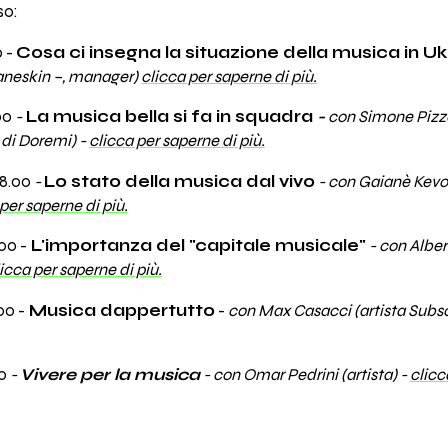
so:
0 -
Cosa ci insegna la situazione della musica in Uk
Maneskin –, manager)
clicca per saperne di più.
00
-
La musica bella si fa in squadra
-
con Simone Pizz
 di Doremi) -
clicca per saperne di più.
18.00
-
Lo stato della musica dal vivo
- con Gaianè Kevor
per saperne di più.
00 -
L'importanza del "capitale musicale"
- con Alber
icca per saperne di più.
00 -
Musica dappertutto
-
con Max Casacci (artista Subso
0
-
Vivere per la musica
- con Omar Pedrini (artista) -
clicc