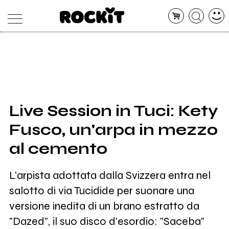
MAGAZINE
DATABASE
ARTICOLI
CONCERTI
ARTISTI
SHOP
Live Session in Tuci: Kety
RADIO
Fusco, un'arpa in mezzo
al cemento
L'arpista adottata dalla Svizzera entra nel
salotto di via Tucidide per suonare una
versione inedita di un brano estratto da
"Dazed", il suo disco d'esordio: "Saceba"