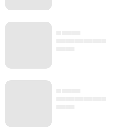
▄ ▄▄▄▄
▄▄▄▄▄▄▄▄▄▄▄
▄▄▄▄
▄ ▄▄▄▄
▄▄▄▄▄▄▄▄▄▄▄
▄▄▄▄