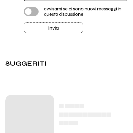
avvisami se ci sono nuovi messaggi in
questa discussione
Invia
SUGGERITI
▄ ▄▄▄▄
▄▄▄▄▄▄▄▄▄▄▄
▄▄▄▄