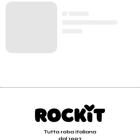
▄ ▄▄▄▄
▄▄▄▄▄▄▄▄▄▄▄
▄▄▄▄
Tutta roba italiana
dal 1997