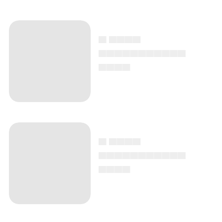
▄ ▄▄▄▄
▄▄▄▄▄▄▄▄▄▄▄
▄▄▄▄
▄ ▄▄▄▄
▄▄▄▄▄▄▄▄▄▄▄
▄▄▄▄