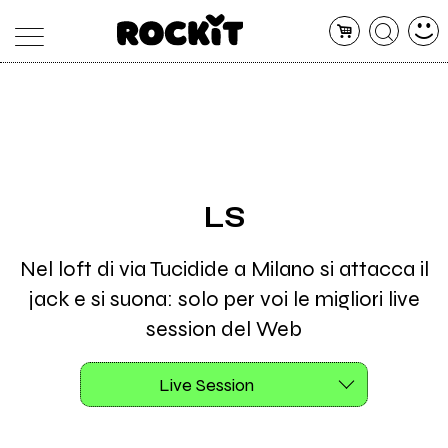
MAGAZINE
DATABASE
ARTICOLI
CONCERTI
ARTISTI
SHOP
LS
RADIO
Nel loft di via Tucidide a Milano si attacca il
jack e si suona: solo per voi le migliori live
session del Web
Live Session