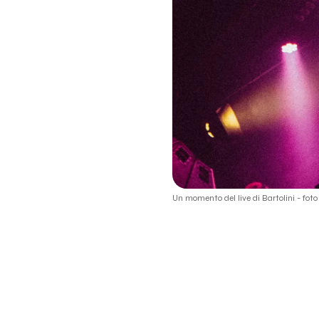
Drast
Lil Kvneki
MI AMI Festival
Bartolini
Sano
Un momento del live di Bartolini - foto 
Tripolare