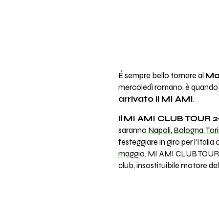
É sempre bello tornare al
Mo
mercoledì romano, è quando a 
arrivato il MI AMI
.
Il
MI AMI CLUB TOUR 20
saranno
Napoli
,
Bologna
,
Tor
festeggiare in giro per l'Itali
maggio
. MI AMI CLUB TOUR, in
club, insostituibile motore del