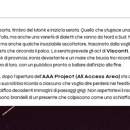
 porta, timbro del Monk e inizia la serata. Quello che stupisce una
folla, ma anche una varietà di dialetti che vanno da Nord a Sud. 
ma anche qualche insaziabile ascoltatore, trascinato dalla voglia
festa che circonda il palco. La serata prevede gli act di
Visconti
,
k di provincia, ironia devastante e un mare che brucia tra i ricord
 di loro, con un pubblico pronto a ballare dall’inizio alla fine.
, dopo l’apertura dell’
AAA Project (All Access Area)
sta 
a sua rabbia ricorda a ciascuno che voglia dire perdersi nei feedb
fica decadenti immagini di paesaggi grigi. Non aspettatevi il r
 sono brandelli di un presente che colpiscono come uno schiaffo