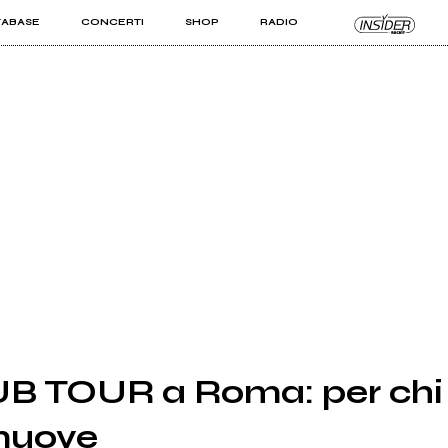
TABASE
CONCERTI
SHOP
RADIO
KIT PRO
ISTI
VIZI
B TOUR a Roma: per chi 
muove