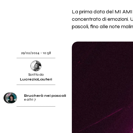
La prima data del MI AMI
concentrato di emozioni. Una
pascoli, fino alle note mali
29/02/2024 - 10:58
Scritto da
LucreziaLauteri
Brucherò nei pascoli
e altri 7
Brucherò nei pascoli
Valerio Visconti