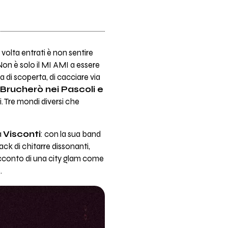
 volta entrati è non sentire
Non è solo il MI AMI a essere
 di scoperta, di cacciare via
Brucherò nei Pascoli e
i. Tre mondi diversi che
a
Visconti
: con la sua band
ack di chitarre dissonanti,
acconto di una city glam come
.