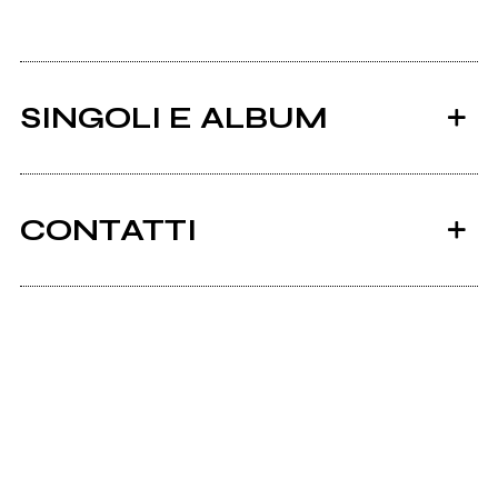
SINGOLI E ALBUM
CONTATTI
Ancora nessun utente amministra questa pagina,
puoi farlo tu.
2025
2024
Richiedi la gestione
La vacanza
Vitamina Life