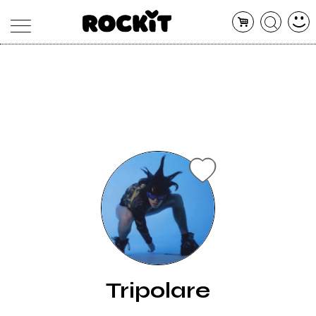
MAGAZINE
DATABASE
ARTICOLI
CONCERTI
ARTISTI
SHOP
RADIO
Tripolare