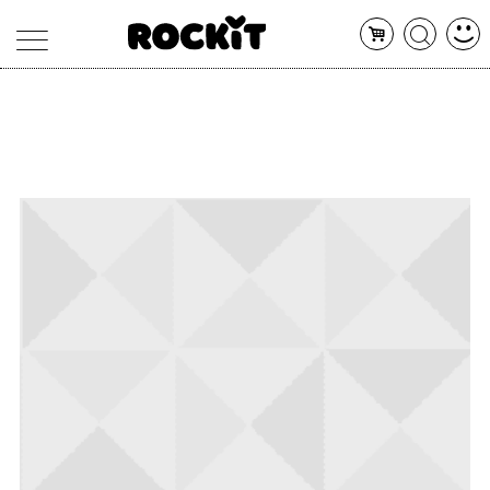
MAGAZINE
DATABASE
ARTICOLI
CONCERTI
ARTISTI
SHOP
RADIO