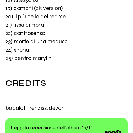
19) domani (2k version)
20) il più bello del reame
21) fissa dimora
22) controsenso
23) morte di una medusa
24) sirena
25) dentro marylin
CREDITS
babalot
,
frenziss
,
devor
Leggi la recensione dell'album "s/t"