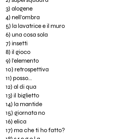
3) alogene
4) nell’ombra
5) la lavatrice e il muro
6) una cosa sola
7) insetti
8) il gioco
9) l’elemento
10) retrospettiva
11) posso…
12) al di qua
13) il biglietto
14) la mantide
15) giornata no
16) elica
17) ma che ti ho fatto?
18) s.r.e.g.o.l.a.