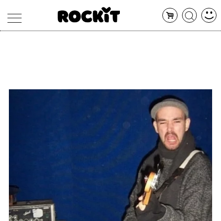
MAGAZINE
DATABASE
ARTICOLI
CONCERTI
ARTISTI
SHOP
RADIO