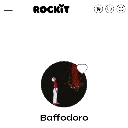
MAGAZINE
DATABASE
ARTICOLI
CONCERTI
ARTISTI
SHOP
RADIO
Baffodoro