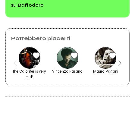
su Baffodoro
Potrebbero piacerti
The Calorifer is very 
Vincenzo Fasano
Mauro Pagani
Hot!
2008
2007
primavera oscura
Neve ep