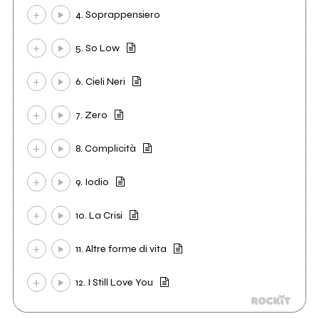
4. Soprappensiero
5. So Low
6. Cieli Neri
7. Zero
8. Complicità
9. Iodio
10. La Crisi
11. Altre forme di vita
12. I Still Love You