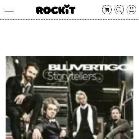
MAGAZINE
DATABASE
ARTICOLI
CONCERTI
ARTISTI
SHOP
RADIO