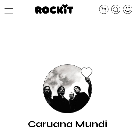
MAGAZINE
DATABASE
ARTICOLI
CONCERTI
ARTISTI
SHOP
RADIO
Caruana Mundi