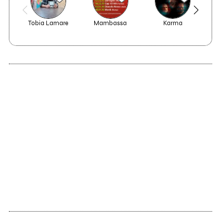
Tobia Lamare
Mambassa
Karma
We
2013
Angeli, Dannati e
Anime sospese