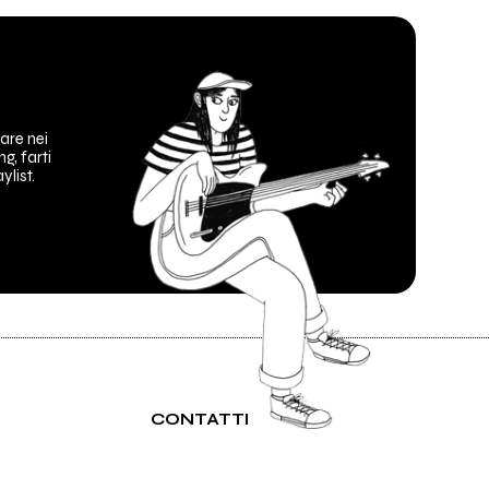
are nei
ng, farti
ylist.
CONTATTI