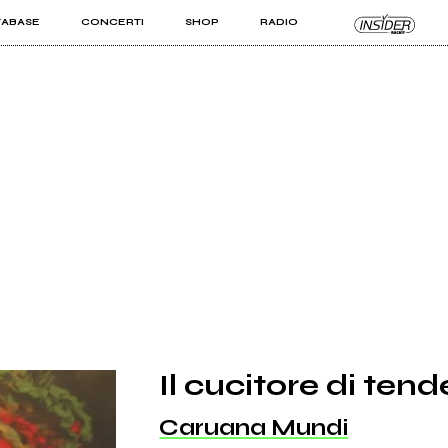
TABASE
CONCERTI
SHOP
RADIO
KIT PRO
ISTI
VIZI
Il cucitore di tend
Caruana Mundi