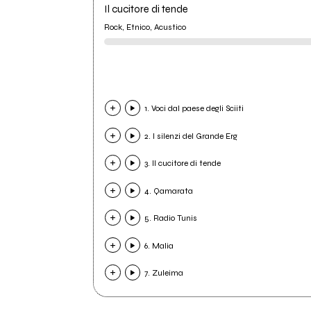
Il cucitore di tende
Rock, Etnico, Acustico
1. Voci dal paese degli Sciiti
2. I silenzi del Grande Erg
3. Il cucitore di tende
4. Qamarata
5. Radio Tunis
6. Malia
7. Zuleima