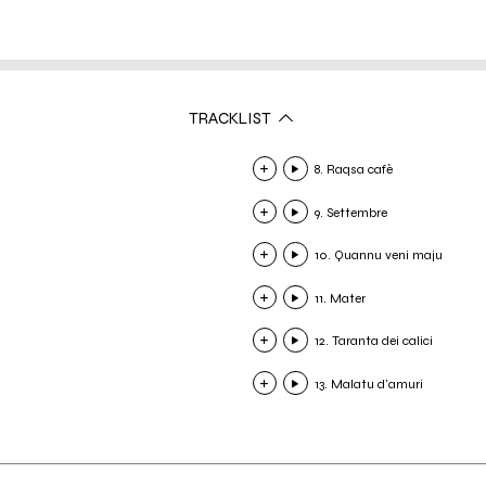
TRACKLIST
8. Raqsa cafè
9. Settembre
10. Quannu veni maju
11. Mater
12. Taranta dei calici
13. Malatu d'amuri