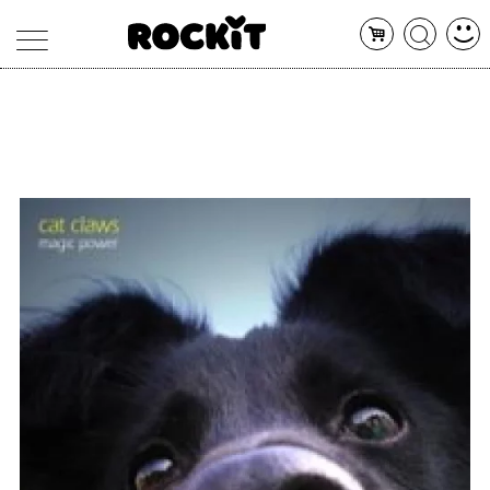
MAGAZINE
DATABASE
ARTICOLI
CONCERTI
ARTISTI
SHOP
RADIO