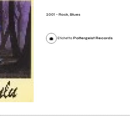
2001
-
Rock, Blues
Etichetta
Poltergeist Records