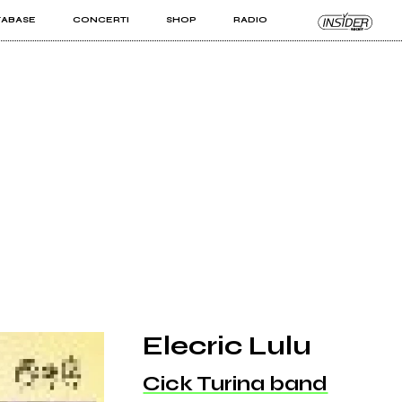
TABASE
CONCERTI
SHOP
RADIO
KIT PRO
ISTI
VIZI
Elecric Lulu
Cick Turina band