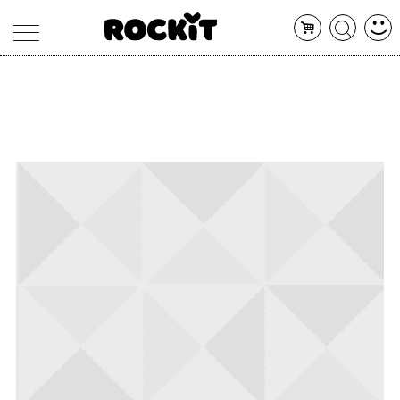
MAGAZINE
DATABASE
ARTICOLI
CONCERTI
ARTISTI
SHOP
RADIO