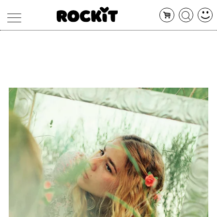
MAGAZINE
DATABASE
ARTICOLI
CONCERTI
ARTISTI
SHOP
RADIO