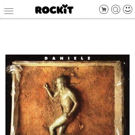
MAGAZINE
DATABASE
ARTICOLI
CONCERTI
ARTISTI
SHOP
RADIO