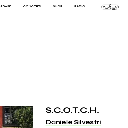
TABASE
CONCERTI
SHOP
RADIO
KIT PRO
ISTI
VIZI
S.C.O.T.C.H.
Daniele Silvestri