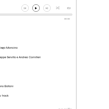
00:00
 Diego Mancino
eppe Servillo e Andrea Camilleri
ano Bollani
s track