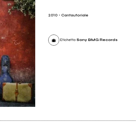
2010
-
Cantautoriale
Etichetta
Sony BMG Records