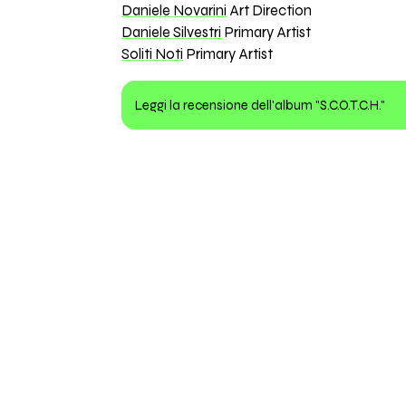
Daniele Novarini
Art Direction
Daniele Silvestri
Primary Artist
Soliti Noti
Primary Artist
Leggi la recensione dell'album "S.C.O.T.C.H."