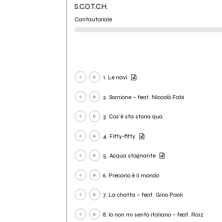
S.C.O.T.C.H.
Cantautoriale
1. Le navi
2. Sornione – feat. Niccolò Fabi
3. Cos'è sta storia qua
4. Fifty-fifty
5. Acqua stagnante
6. Precario è il mondo
7. La chatta – feat. Gino Paoli
8. Io non mi sento italiano – feat. Raiz