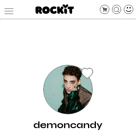
MAGAZINE
DATABASE
ARTICOLI
CONCERTI
ARTISTI
SHOP
RADIO
demoncandy