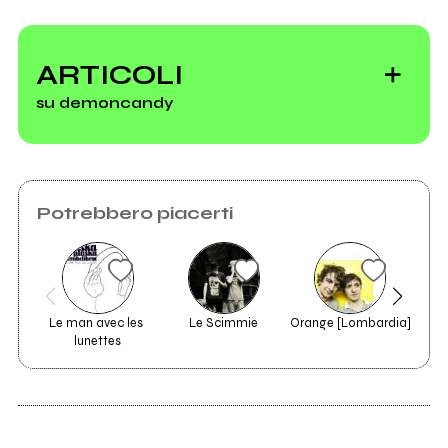
ARTICOLI
su demoncandy
Potrebbero piacerti
Il Bollettino di
venerdì 21 gennaio
Le man avec les 
Le Scimmie
Orange [Lombardia]
Si
lunettes
Demoncandy è il