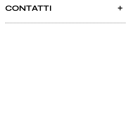
CONTATTI
Ancora nessun utente amministra questa pagina,
puoi farlo tu.
Richiedi la gestione