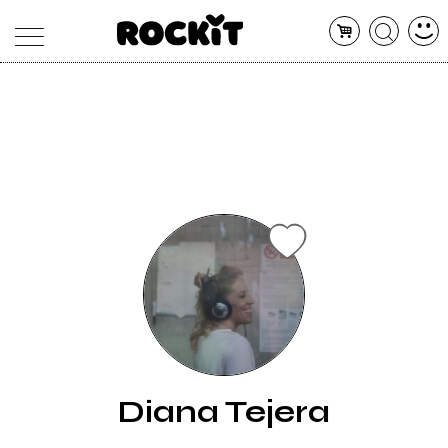
MAGAZINE
DATABASE
ARTICOLI
CONCERTI
ARTISTI
SHOP
RADIO
Diana Tejera