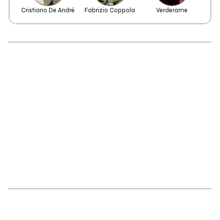
Cristiano De André
Fabrizio Coppola
Verderame
2022
Libre
Il Bollettino di
venerdì 11 marzo