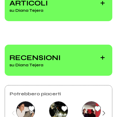
dance
ARTICOLI
su Diana Tejera
Vedi tutti
La poesia ti
cambia la vita
RECENSIONI
su Diana Tejera
Rockit
Potrebbero piacerti
Compilation 1.19:
voci strane contro i
tamarri in piazza