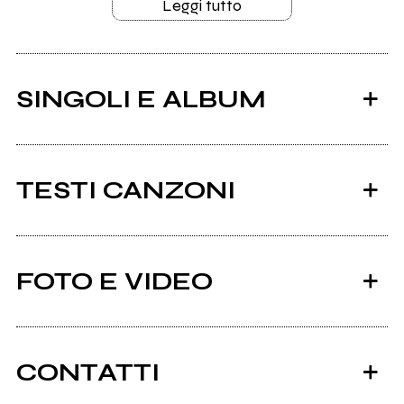
Leggi tutto
SINGOLI E ALBUM
TESTI CANZONI
Ci sono 11 testi di canzoni di Diana Tejera.
FOTO E VIDEO
Tutti i testi
2022
2022
Rockit Vol. 1.19
Libre
CONTATTI
(compilation)