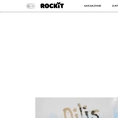
MAGAZINE
DA
INSIDER
ROC
ARTICOLI
ART
RECENSIONI
SER
VIDEO