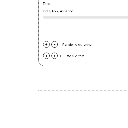
Dilis
Indie, Folk, Acustico
1. Pensieri d'autunno
2. Tutto si altera