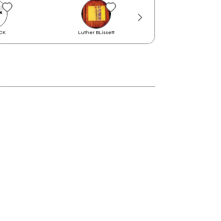
CK
Luther BLissett
Il Rumore del Fiore di 