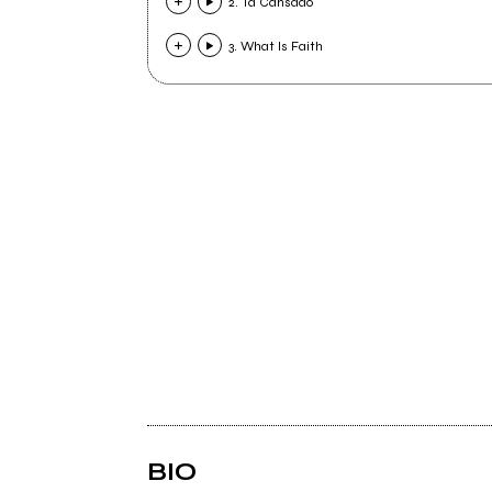
2. Ta Cansado
3. What Is Faith
BIO