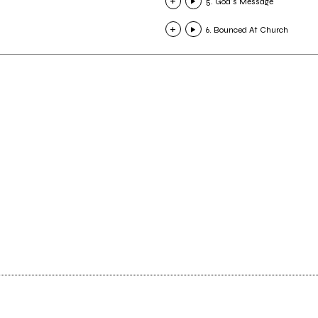
5. God's Message
6. Bounced At Church