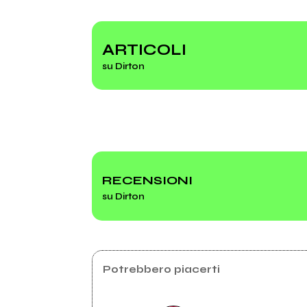
2023
2018
New Gospel Sounds
Keny
ARTICOLI
su Dirton
pics
RECENSIONI
su Dirton
Potrebbero piacerti