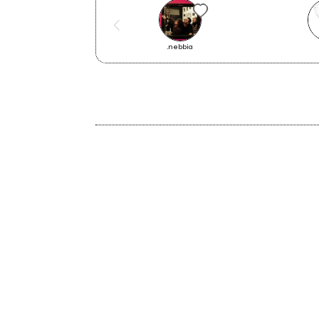
Il Bollettino di venerdì 10
.nebbia
novembre
2023
New Gospel Sounds