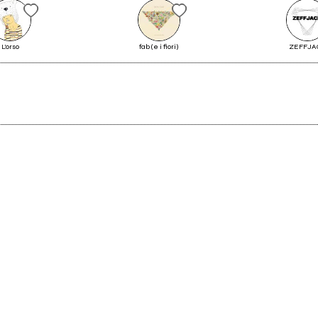
Il Bollettino di venerdì 20 ottobre
L'orso
fab (e i fiori)
ZEFFJA