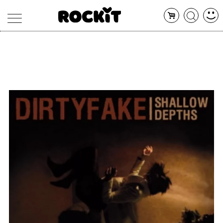
MAGAZINE
DATABASE
ARTICOLI
CONCERTI
ARTISTI
SHOP
RADIO