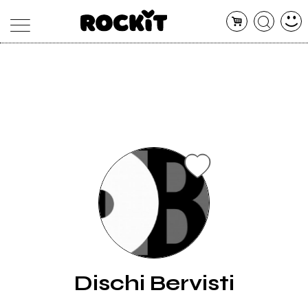
MAGAZINE
DATABASE
ARTICOLI
CONCERTI
ARTISTI
SHOP
RADIO
Dischi Bervisti