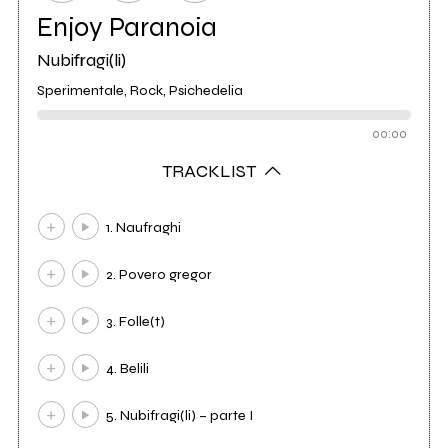
Enjoy Paranoia
Nubifragi(li)
Sperimentale, Rock, Psichedelia
00:00
TRACKLIST
1. Naufraghi
2. Povero gregor
3. Folle(t)
4. Belili
5. Nubifragi(li) – parte I