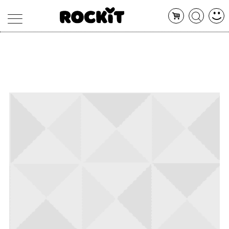
MAGAZINE
DATABASE
ARTICOLI
CONCERTI
ARTISTI
SHOP
RADIO