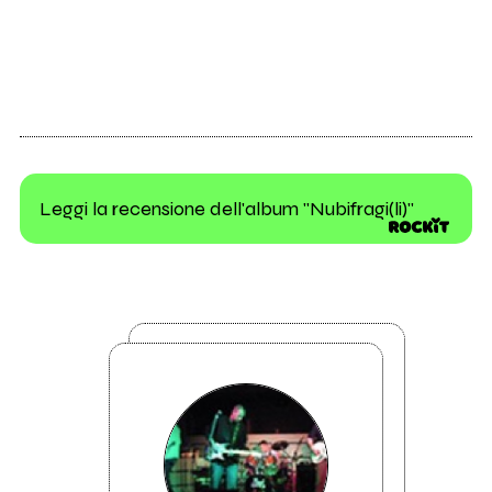
Leggi la recensione dell'album "Nubifragi(li)"