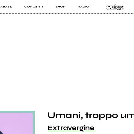
TABASE
CONCERTI
SHOP
RADIO
KIT PRO
ISTI
VIZI
Umani, troppo u
Extravergine