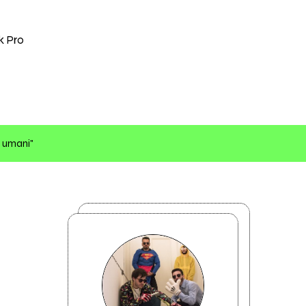
ok Pro
o umani"