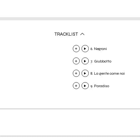
TRACKLIST
6. Negroni
7. Giubbotto
8. La gente come noi
9. Paradiso