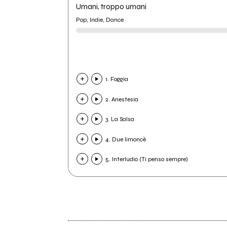
Umani, troppo umani
Pop, Indie, Dance
1. Foggia
2. Anestesia
3. La Salsa
4. Due limoncè
5. Interludio (Ti penso sempre)