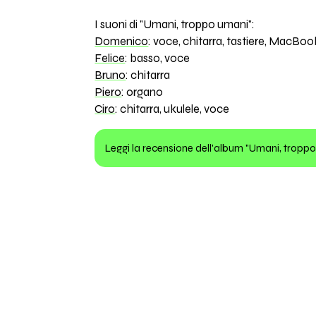
I suoni di "Umani, troppo umani":
Domenico
: voce, chitarra, tastiere, MacBo
Felice
: basso, voce
Bruno
: chitarra
Piero
: organo
Ciro
: chitarra, ukulele, voce
Leggi la recensione dell'album "Umani, tropp