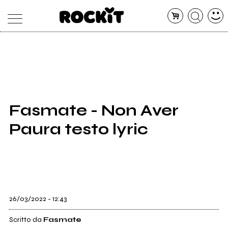
MAGAZINE
DATABASE
ARTICOLI
CONCERTI
ARTISTI
SHOP
Fasmate - Non Aver
RADIO
Paura testo lyric
26/03/2022 - 12:43
Scritto da
Fasmate