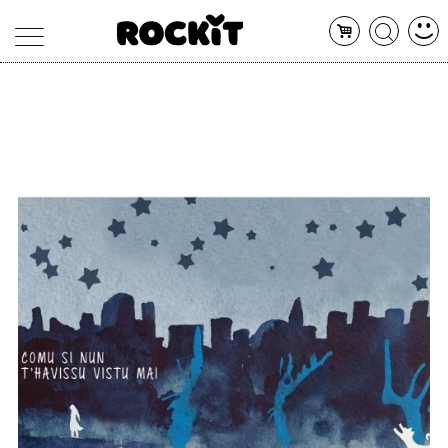
MAGAZINE
DATABASE
ARTICOLI
CONCERTI
ARTISTI
SHOP
RADIO