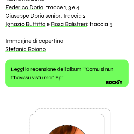
Federico Doria
: tracce 1, 3 e 4
Giuseppe Doria senior
: traccia 2
Ignazio Buttitta
e
Rosa Balistreri
: traccia 5
Immagine di copertina
Stefania Boiano
Leggi la recensione dell'album ""Comu si nun
t'havissu vistu mai" Ep"