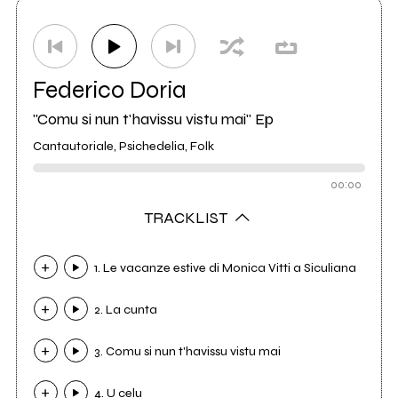
Federico Doria
"Comu si nun t'havissu vistu mai" Ep
Cantautoriale, Psichedelia, Folk
00:00
TRACKLIST
1. Le vacanze estive di Monica Vitti a Siculiana
2. La cunta
3. Comu si nun t'havissu vistu mai
4. U celu