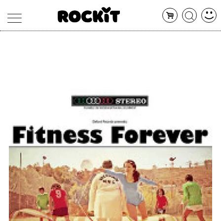
MAGAZINE
DATABASE
ARTICOLI
CONCERTI
ARTISTI
SHOP
RADIO