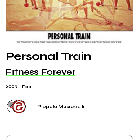
Personal Train
Fitness Forever
2009
-
Pop
Pippola Music
e altri 1
Etichetta
Pippola Music
4