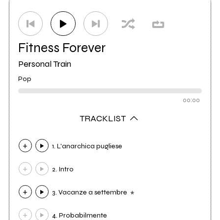
Distributore
Audioglobe
25
Fitness Forever
Personal Train
Pop
00:00
TRACKLIST
1. L'anarchica pugliese
2. Intro
3. Vacanze a settembre
4. Probabilmente