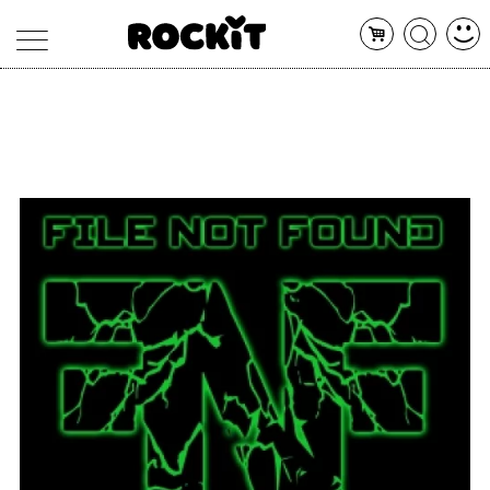
MAGAZINE
DATABASE
ARTICOLI
CONCERTI
ARTISTI
SHOP
RADIO