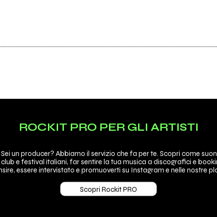
ROCKIT PRO PER GLI ARTISTI
 Sei un producer? Abbiamo il servizio che fa per te. Scopri come suon
 club e festival italiani, far sentire la tua musica a discografici e booki
sire, essere intervistato e promuoverti su Instagram e nelle nostre pla
Scopri Rockit PRO