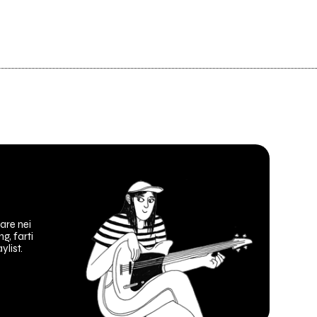
are nei
ng, farti
ylist.