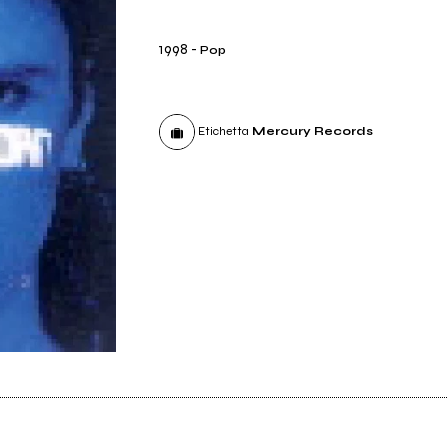
1998
-
Pop
Etichetta
Mercury Records