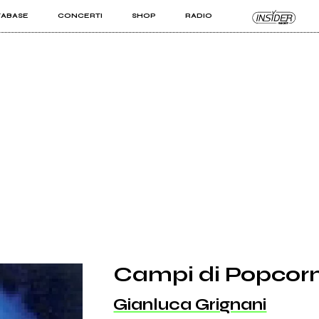
TABASE
CONCERTI
SHOP
RADIO
KIT PRO
ISTI
VIZI
Campi di Popcor
Gianluca Grignani