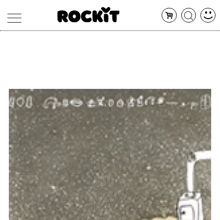
MAGAZINE
DATABASE
ARTICOLI
CONCERTI
ARTISTI
SHOP
RADIO