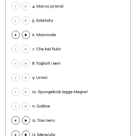
4. Marco prandi
5. Estetista
6. Manovale
7. Che bel fiulin
8. Tagliati i seni
9. Urnini
10. Spongebob legge Megret
11. Galline
12. Taxi nero
13. Merenda