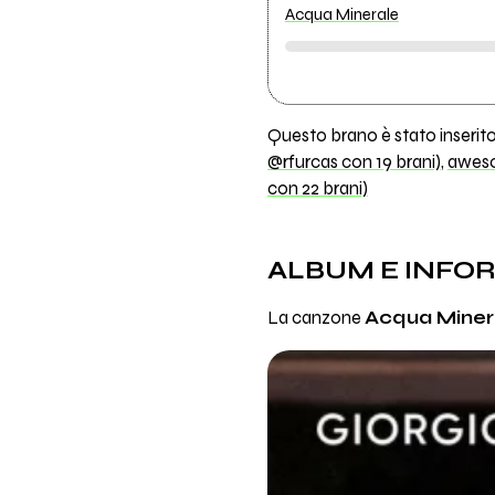
Acqua Minerale
Questo brano è stato inserito 
@rfurcas con 19 brani)
,
aweso
con 22 brani)
ALBUM E INFO
La canzone
Acqua Miner