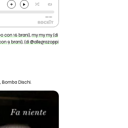
00:00
0 con 16 brani)
,
my my my (di
on 9 brani)
,
(di @allegrazoppi
l, Bomba Dischi.