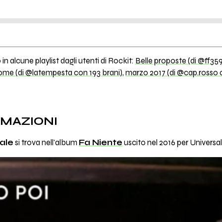
in alcune playlist dagli utenti di Rockit:
Belle proposte (di @ff359
me (di @latempesta con 193 brani)
,
marzo 2017 (di @cap.rosso c
RMAZIONI
ale
si trova nell'album
Fa Niente
uscito nel 2016 per Universa