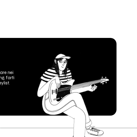
are nei
ng, farti
ylist.