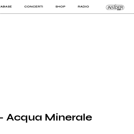
TABASE
CONCERTI
SHOP
RADIO
KIT PRO
ISTI
VIZI
 - Acqua Minerale