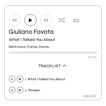
Etichetta
GF Recordings
0
Giuliano Favata
What I Talked You About
Elettronica, Trance, Dance
00:00
TRACKLIST
1. What I Talked You About
2. Thirteen