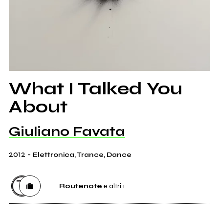
What I Talked You
About
Giuliano Favata
2012
-
Elettronica, Trance, Dance
Routenote
e altri 1
Distributore
Routenote
10