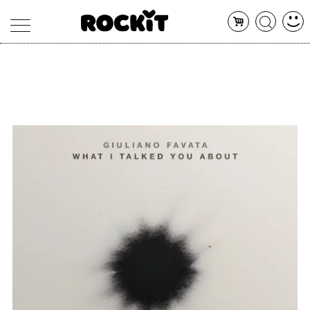
MAGAZINE
DATABASE
ARTICOLI
CONCERTI
ARTISTI
SHOP
RADIO