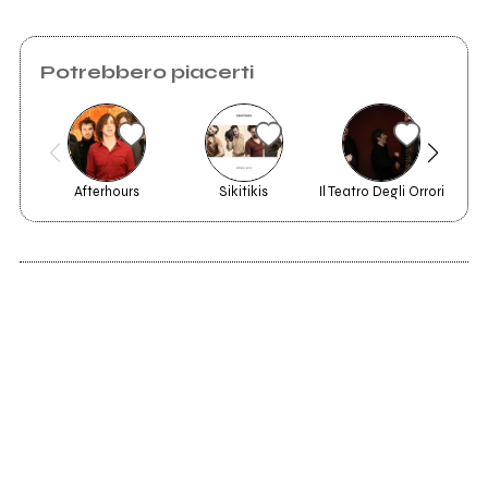
Vedi tutti
Potrebbero piacerti
Afterhours
Sikitikis
Il Teatro Degli Orrori
2011
2011
Simmetrie - Un
We Couldn't Have
omaggio agli Scisma
Dreamed It