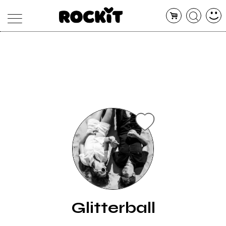
MAGAZINE
DATABASE
ARTICOLI
CONCERTI
ARTISTI
SHOP
RADIO
Glitterball