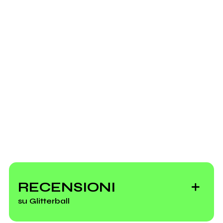
Diw.it
Myspace.com
Glitterball - Love is like Water
Youtube
2011
2009
We Couldn't Have
Glitterball
Dreamed It
Scrivi all'utente che amministra la pagina.
Invia messaggio
Post-Concerti
The Flying
Dutchman
RECENSIONI
su Glitterball