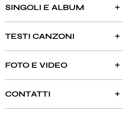
SINGOLI E ALBUM
TESTI CANZONI
Ci sono 9 testi di canzoni di Glitterball.
FOTO E VIDEO
Tutti i testi
2013
2012
Teen
Simmetrie - Un omaggio
CONTATTI
agli Scisma
(compilation)
Facebook