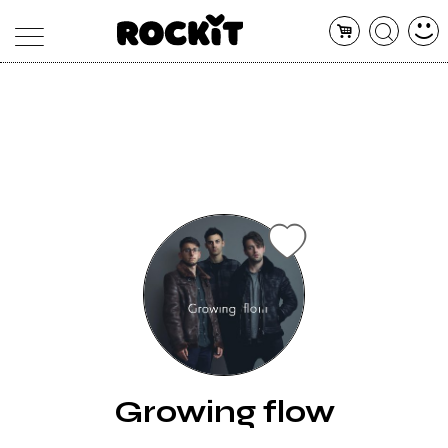
MAGAZINE
DATABASE
ARTICOLI
CONCERTI
ARTISTI
SHOP
RADIO
Growing flow