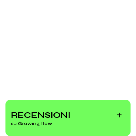
Instagram
Youtube
Il momento perfetto
Bandcamp
Soundcloud.com
2017
Spotify
Dreamhunters - EP
Scrivi all'utente che amministra la pagina.
Foto Profilo
RECENSIONI
su Growing flow
Invia messaggio