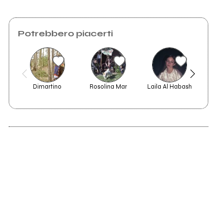
Vedi tutti
Potrebbero piacerti
Dimartino
Rosolina Mar
Laila Al Habash
Dis
2023
Tutto ok